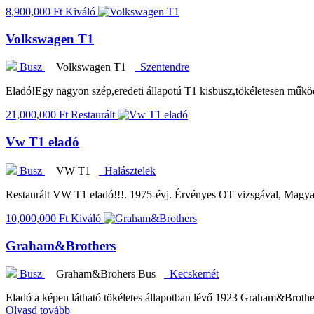
8,900,000 Ft
Kiváló
Volkswagen T1
Busz
Volkswagen T1
Szentendre
Eladó!Egy nagyon szép,eredeti állapotú T1 kisbusz,tökéletesen működik
21,000,000 Ft
Restaurált
Vw T1 eladó
Busz
VW T1
Halásztelek
Restaurált VW T1 eladó!!!. 1975-évj. Érvényes OT vizsgával, Magyar
10,000,000 Ft
Kiváló
Graham&Brothers
Busz
Graham&Brohers Bus
Kecskemét
Eladó a képen látható tökéletes állapotban lévő 1923 Graham&Brother
Olvasd tovább