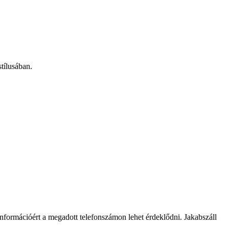
stílusában.
formációért a megadott telefonszámon lehet érdeklődni. Jakabszáll