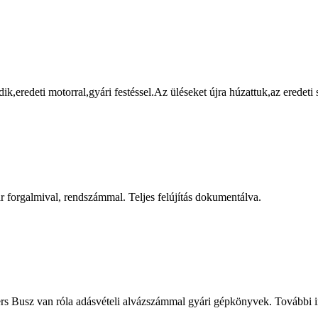
,eredeti motorral,gyári festéssel.Az üléseket újra húzattuk,az eredeti 
 forgalmival, rendszámmal. Teljes felújítás dokumentálva.
s Busz van róla adásvételi alvázszámmal gyári gépkönyvek. További in