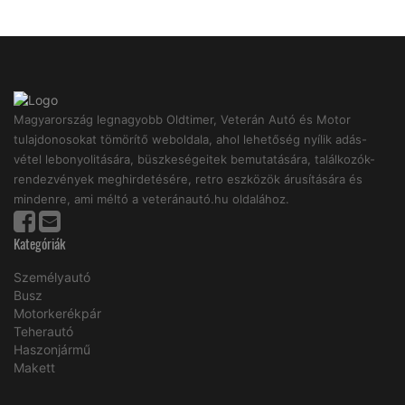
Magyarország legnagyobb Oldtimer, Veterán Autó és Motor
tulajdonosokat tömörítő weboldala, ahol lehetőség nyílik adás-
vétel lebonyolitására, büszkeségeitek bemutatására, találkozók-
rendezvények meghirdetésére, retro eszközök árusítására és
mindenre, ami méltó a veteránautó.hu oldalához.
Kategóriák
Személyautó
Busz
Motorkerékpár
Teherautó
Haszonjármű
Makett