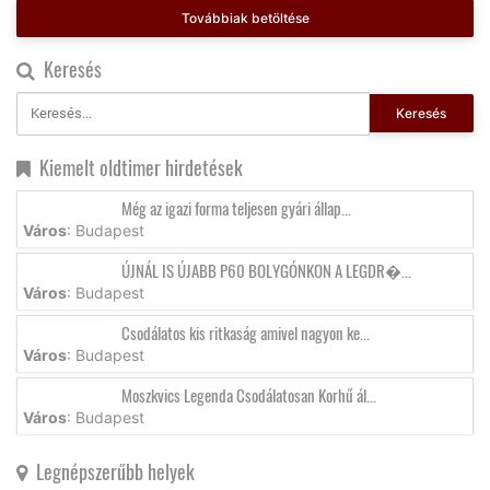
Továbbiak betöltése
Keresés
Keresés
Kiemelt oldtimer hirdetések
Még az igazi forma teljesen gyári állap...
Város
: Budapest
ÚJNÁL IS ÚJABB P60 BOLYGÓNKON A LEGDR�...
Város
: Budapest
Csodálatos kis ritkaság amivel nagyon ke...
Város
: Budapest
Moszkvics Legenda Csodálatosan Korhű ál...
Város
: Budapest
Legnépszerűbb helyek