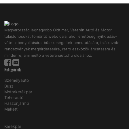
Magyarország legnagyobb Oldtimer, Veterán Autó és Motor
tulajdonosokat tömörítő weboldala, ahol lehetőség nyílik adás-
vétel lebonyolitására, büszkeségeitek bemutatására, találkozók-
rendezvények meghirdetésére, retro eszközök árusítására és
mindenre, ami méltó a veteránautó.hu oldalához.
Kategóriák
Személyautó
Busz
Motorkerékpár
Teherautó
Haszonjármű
Makett
Kerékpár