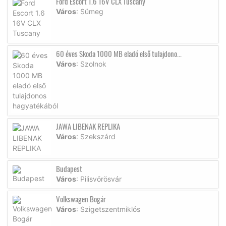
Ford Escort 1.6 16V CLX Tuscany
Város
: Sümeg
60 éves Skoda 1000 MB eladó első tulajdono...
Város
: Szolnok
JAWA LIBENAK REPLIKA
Város
: Szekszárd
Budapest
Város
: Pilisvörösvár
Volkswagen Bogár
Város
: Szigetszentmiklós