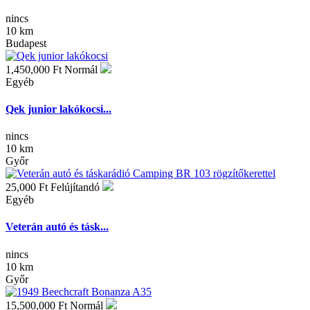
nincs
10 km
Budapest
1,450,000 Ft
Normál
Egyéb
Qek junior lakókocsi...
nincs
10 km
Győr
25,000 Ft
Felújítandó
Egyéb
Veterán autó és tásk...
nincs
10 km
Győr
15,500,000 Ft
Normál