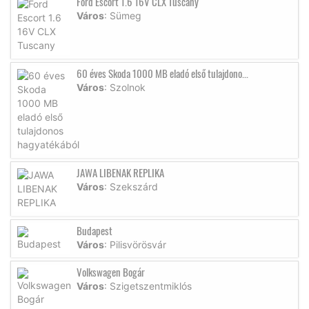
Ford Escort 1.6 16V CLX Tuscany
Város
: Sümeg
60 éves Skoda 1000 MB eladó első tulajdono...
Város
: Szolnok
JAWA LIBENAK REPLIKA
Város
: Szekszárd
Budapest
Város
: Pilisvörösvár
Volkswagen Bogár
Város
: Szigetszentmiklós