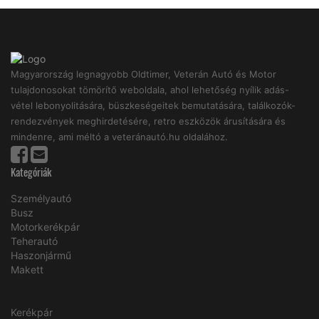
Magyarország legnagyobb Oldtimer, Veterán Autó és Motor
tulajdonosokat tömörítő weboldala, ahol lehetőség nyílik adás-
vétel lebonyolitására, büszkeségeitek bemutatására, találkozók-
rendezvények meghirdetésére, retro eszközök árusítására és
mindenre, ami méltó a veteránautó.hu oldalához.
Kategóriák
Személyautó
Busz
Motorkerékpár
Teherautó
Haszonjármű
Makett
Kerékpár