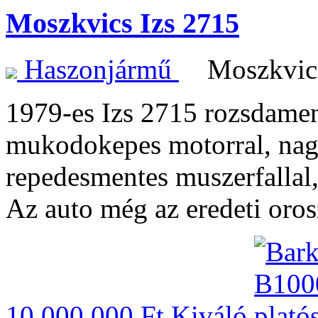
Moszkvics Izs 2715
Haszonjármű
Moszkvi
1979-es Izs 2715 rozsdament
mukodokepes motorral, nagy
repedesmentes muszerfallal,
Az auto még az eredeti oro
10,000,000 Ft
Kiváló