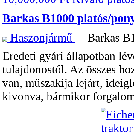
Barkas B1000 platós/pon
Haszonjármű
Barkas 
Eredeti gyári állapotban lé
tulajdonostól. Az összes h
van, műszakija lejárt, idei
kivonva, bármikor forgalo