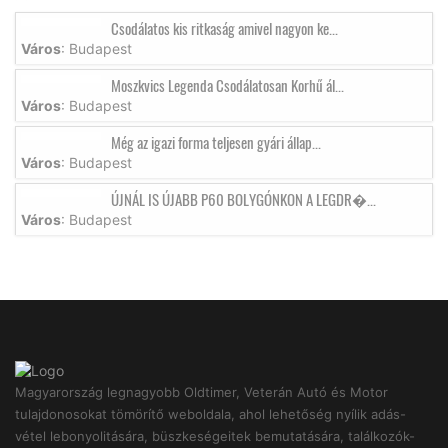
Csodálatos kis ritkaság amivel nagyon ke...
Város
: Budapest
Moszkvics Legenda Csodálatosan Korhű ál...
Város
: Budapest
Még az igazi forma teljesen gyári állap...
Város
: Budapest
ÚJNÁL IS ÚJABB P60 BOLYGÓNKON A LEGDR�...
Város
: Budapest
Magyarország legnagyobb Oldtimer, Veterán Autó és Motor
tulajdonosokat tömörítő weboldala, ahol lehetőség nyílik adás-
vétel lebonyolitására, büszkeségeitek bemutatására, találkozók-