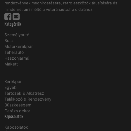
rendezvények meghirdetésére, retro eszközök árusítására és
mindenre, ami méltó a veteránautó.hu oldalához.
Kategóriák
Személyautó
Busz
Motorkerékpár
Teherautó
Haszonjármű
Makett
Kerékpár
Egyéb
Tartozék & Alkatrész
Találkozó & Rendezvény
Büszkeségem
Garázs dekor
Kapcsolatok
Kapcsolatok