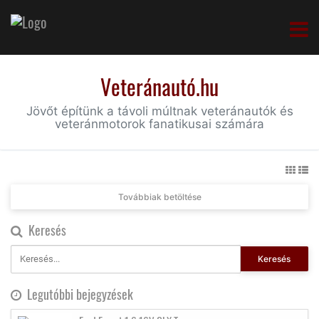
Veteránautó.hu
Jövőt építünk a távoli múltnak veteránautók és
veteránmotorok fanatikusai számára
Továbbiak betöltése
Keresés
Keresés
Legutóbbi bejegyzések