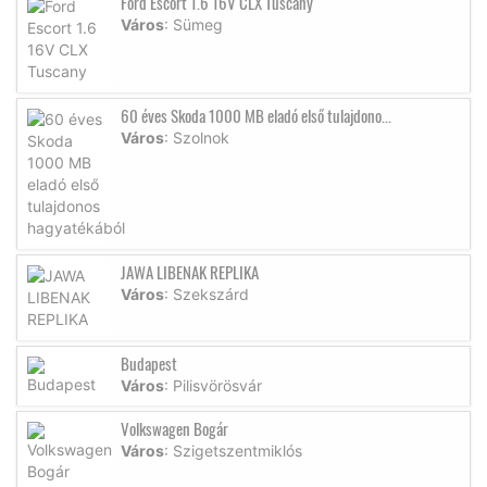
Ford Escort 1.6 16V CLX Tuscany
Város
: Sümeg
60 éves Skoda 1000 MB eladó első tulajdono...
Város
: Szolnok
JAWA LIBENAK REPLIKA
Város
: Szekszárd
Budapest
Város
: Pilisvörösvár
Volkswagen Bogár
Város
: Szigetszentmiklós