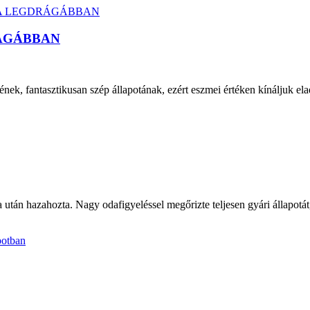
RÁGÁBBAN
ének, fantasztikusan szép állapotának, ezért eszmei értéken kínáljuk ela
után hazahozta. Nagy odafigyeléssel megőrizte teljesen gyári állapot