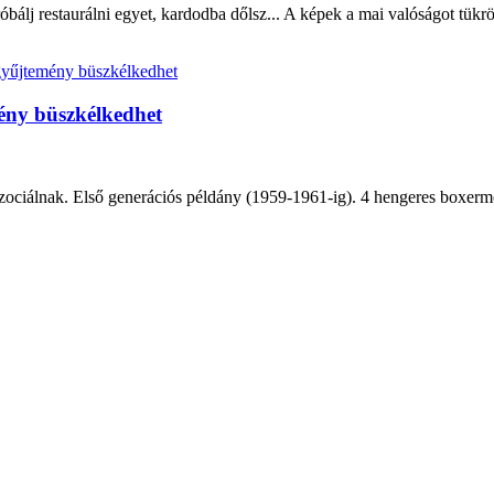
óbálj restaurálni egyet, kardodba dőlsz... A képek a mai valóságot tükr
mény büszkélkedhet
asszociálnak. Első generációs példány (1959-1961-ig). 4 hengeres box