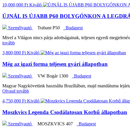
10,000,000 Ft
Kiváló
ÚJNÁL IS ÚJABB P60 BOLYGÓNKON A LEGD
Személyautó
Trabant P50
Budapest
Mivel a Világon nincs párja adottságainak, teljesen egyedi megjelenés
tovább
3,800,000 Ft
Kiváló
Még az igazi forma teljesen gyári állapotban
Személyautó
VW Bogár 1300
Budapest
Magyar Nagykövetünk használta Brazíliában, majd mandátuma lejárta 
Olvasd tovább
4,750,000 Ft
Kiváló
Moszkvics Legenda Csodálatosan Korhű állapotban
Személyautó
MOSZKVICS 407
Budapest