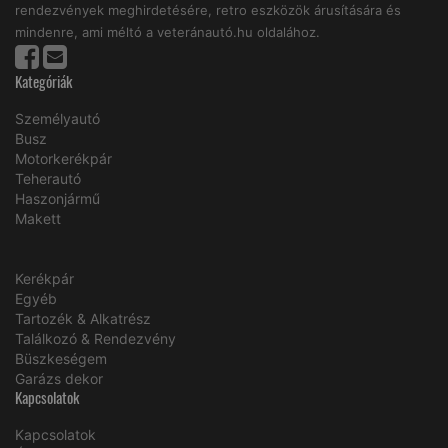
rendezvények meghirdetésére, retro eszközök árusítására és
mindenre, ami méltó a veteránautó.hu oldalához.
Kategóriák
Személyautó
Busz
Motorkerékpár
Teherautó
Haszonjármű
Makett
Kerékpár
Egyéb
Tartozék & Alkatrész
Találkozó & Rendezvény
Büszkeségem
Garázs dekor
Kapcsolatok
Kapcsolatok