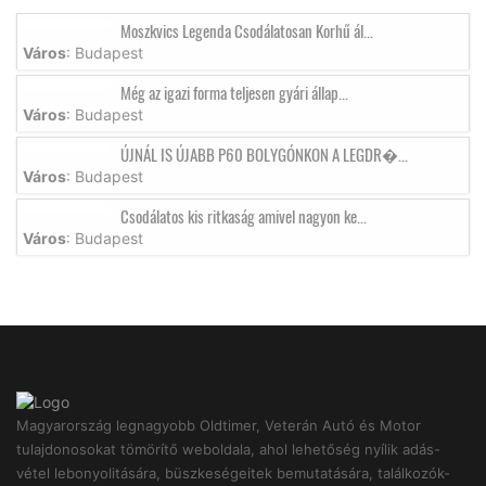
Moszkvics Legenda Csodálatosan Korhű ál...
Város
: Budapest
Még az igazi forma teljesen gyári állap...
Város
: Budapest
ÚJNÁL IS ÚJABB P60 BOLYGÓNKON A LEGDR�...
Város
: Budapest
Csodálatos kis ritkaság amivel nagyon ke...
Város
: Budapest
Magyarország legnagyobb Oldtimer, Veterán Autó és Motor
tulajdonosokat tömörítő weboldala, ahol lehetőség nyílik adás-
vétel lebonyolitására, büszkeségeitek bemutatására, találkozók-