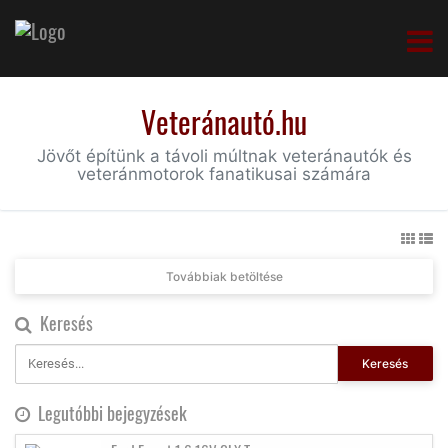
Veteránautó.hu
Jövőt építünk a távoli múltnak veteránautók és
veteránmotorok fanatikusai számára
Továbbiak betöltése
Keresés
Keresés
Legutóbbi bejegyzések