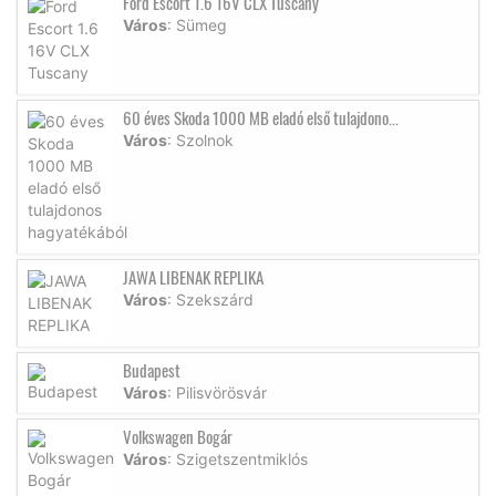
Ford Escort 1.6 16V CLX Tuscany
Város
: Sümeg
60 éves Skoda 1000 MB eladó első tulajdono...
Város
: Szolnok
JAWA LIBENAK REPLIKA
Város
: Szekszárd
Budapest
Város
: Pilisvörösvár
Volkswagen Bogár
Város
: Szigetszentmiklós