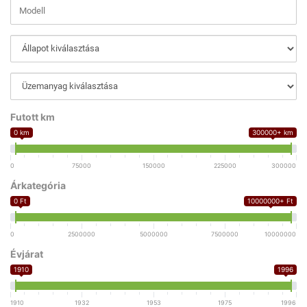
Futott km
0 km
300000+ km
0
75000
150000
225000
300000
Árkategória
0 Ft
10000000+ Ft
0
2500000
5000000
7500000
10000000
Évjárat
1910
1996
1910
1932
1953
1975
1996