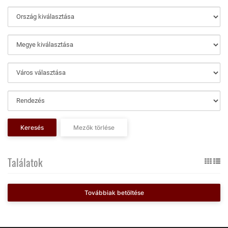
Keresés
Mezők törlése
Találatok
Továbbiak betöltése