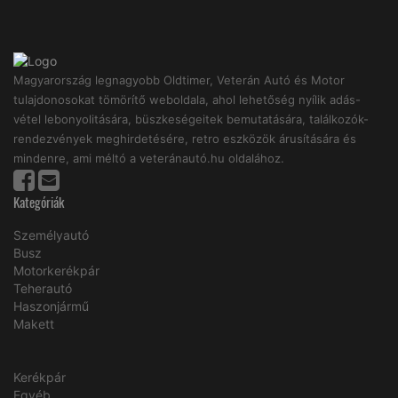
Magyarország legnagyobb Oldtimer, Veterán Autó és Motor
tulajdonosokat tömörítő weboldala, ahol lehetőség nyílik adás-
vétel lebonyolitására, büszkeségeitek bemutatására, találkozók-
rendezvények meghirdetésére, retro eszközök árusítására és
mindenre, ami méltó a veteránautó.hu oldalához.
Kategóriák
Személyautó
Busz
Motorkerékpár
Teherautó
Haszonjármű
Makett
Kerékpár
Egyéb