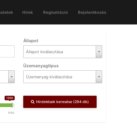
olatok
Hírek
Regisztráció
Bejelentkezés
Állapot
Állapot kiválasztása
Üzemanyagtípus
Üzemanyag kiválasztása
1996
Hirdetések keresése (294 db)
1996