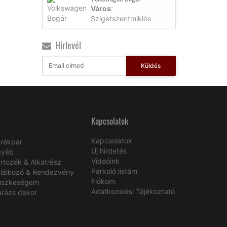
Város
:
Szigetszentmiklós
Hírlevél
Küldés
Kapcsolatok
Kapcsolatok
rékpár
Új hirdetés
gyéb
Videóink
rtozék & Alkatrész
Parkoló listám
lálkozó & Rendezvény
Fiókom
üszkeségem
Adatkezelési Tájékoztató
rázs dekor