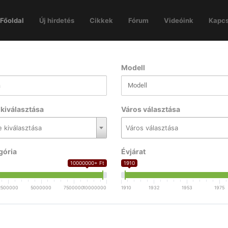
Főoldal
Új hirdetés
Cikkek
Fórum
Videóink
Kapcs
Modell
kiválasztása
Város választása
 kiválasztása
Város választása
gória
Évjárat
10000000+ Ft
1910
2500000
5000000
7500000
10000000
1910
1932
1953
1975