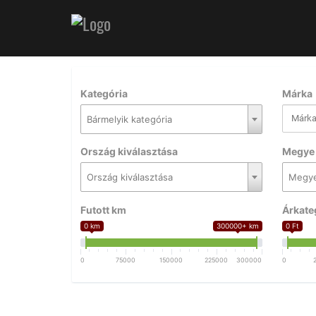
Kategória
Márka
Bármelyik kategória
Ország kiválasztása
Megye 
Ország kiválasztása
Megye
Futott km
Árkate
0 km
300000+ km
0 Ft
0
75000
150000
225000
300000
0