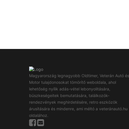
Magyarország legnagyobb Oldtimer, Veterán Autó é
Motor tulajdonosokat tömörítő weboldala, ahol
lehetőség nyílik adás-vétel lebonyolitására,
büszkeségeitek bemutatására, találkozók-
rendezvények meghirdetésére, retro eszközök
árusítására és mindenre, ami méltó a veteránautó.hu
oldalához.