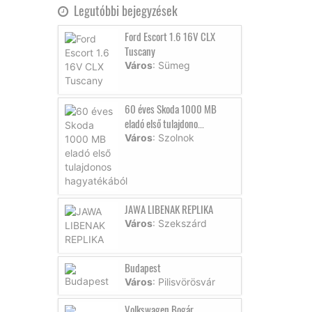
Legutóbbi bejegyzések
Ford Escort 1.6 16V CLX
Tuscany
Város
: Sümeg
60 éves Skoda 1000 MB
eladó első tulajdono...
Város
: Szolnok
JAWA LIBENAK REPLIKA
Város
: Szekszárd
Budapest
Város
: Pilisvörösvár
Volkswagen Bogár