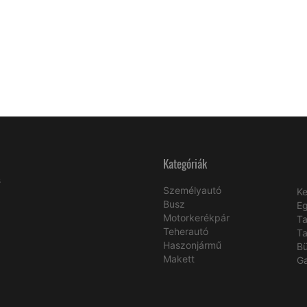
Kategóriák
s
Személyautó
Ke
Busz
E
Motorkerékpár
Ta
Teherautó
Ta
Haszonjármű
B
Makett
Ga