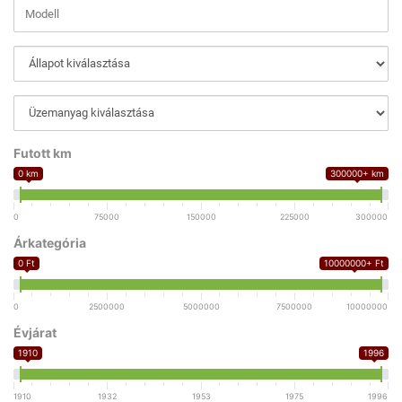
Futott km
0 km
300000+ km
0
75000
150000
225000
300000
Árkategória
0 Ft
10000000+ Ft
0
2500000
5000000
7500000
10000000
Évjárat
1910
1996
1910
1932
1953
1975
1996