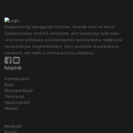
Magyarország legnagyobb Oldtimer, Veterán Autó és Motor
tulajdonosokat tömörítő weboldala, ahol lehetőség nyílik adás-
vétel lebonyolitására, büszkeségeitek bemutatására, találkozók-
rendezvények meghirdetésére, retro eszközök árusítására és
mindenre, ami méltó a veteránautó.hu oldalához.
Kategóriák
Személyautó
Busz
Motorkerékpár
Teherautó
Haszonjármű
Makett
Kerékpár
Egyéb