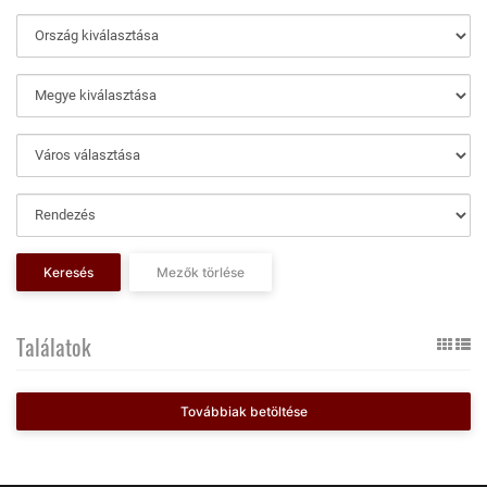
Keresés
Mezők törlése
Találatok
Továbbiak betöltése