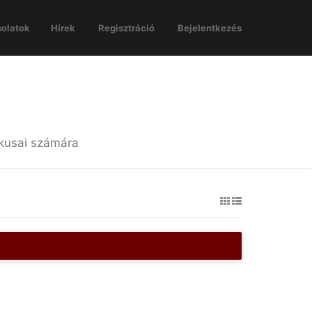
olatok
Hírek
Regisztráció
Bejelentkezés
ikusai számára