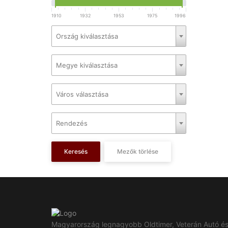
1910
1932
1953
1975
1996
Ország kiválasztása
Megye kiválasztása
Város választása
Rendezés
Keresés
Mezők törlése
Magyarország legnagyobb Oldtimer, Veterán Autó é