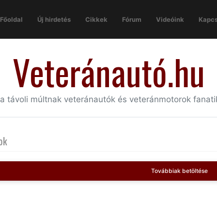
Főoldal
Új hirdetés
Cikkek
Fórum
Videóink
Kapcs
Veteránautó.hu
 a távoli múltnak veteránautók és veteránmotorok fanat
ok
Továbbiak betöltése