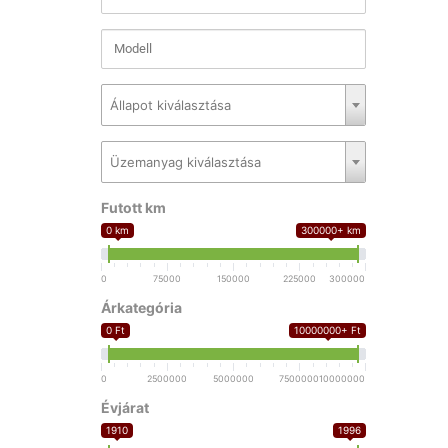
Állapot kiválasztása
Üzemanyag kiválasztása
Futott km
0 km
300000+ km
0
75000
150000
225000
300000
Árkategória
0 Ft
10000000+ Ft
0
2500000
5000000
7500000
10000000
Évjárat
1910
1996