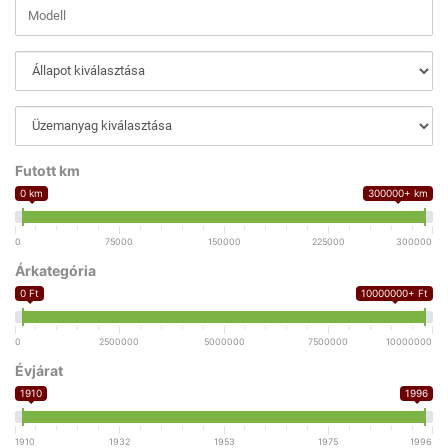
Futott km
0 km
300000+ km
0
75000
150000
225000
300000
Árkategória
0 Ft
10000000+ Ft
0
2500000
5000000
7500000
10000000
Évjárat
1910
1996
1910
1932
1953
1975
1996