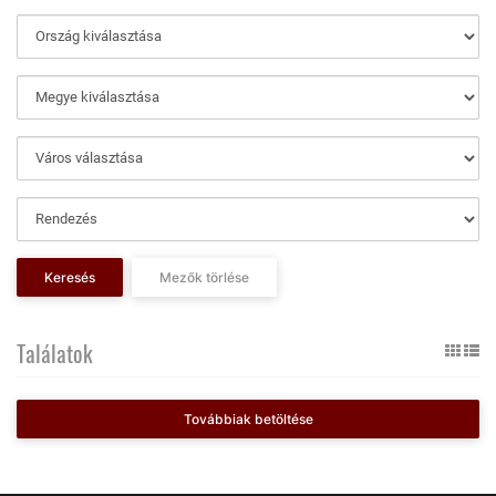
Keresés
Mezők törlése
Találatok
Továbbiak betöltése