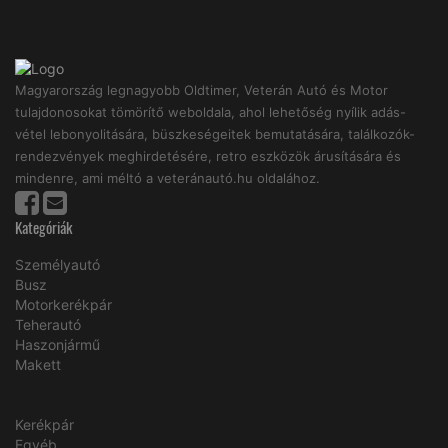
Magyarország legnagyobb Oldtimer, Veterán Autó és Motor
tulajdonosokat tömörítő weboldala, ahol lehetőség nyílik adás-
vétel lebonyolitására, büszkeségeitek bemutatására, találkozók-
rendezvények meghirdetésére, retro eszközök árusítására és
mindenre, ami méltó a veteránautó.hu oldalához.
Kategóriák
Személyautó
Busz
Motorkerékpár
Teherautó
Haszonjármű
Makett
Kerékpár
Egyéb