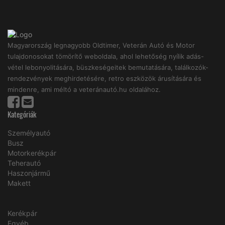
Magyarország legnagyobb Oldtimer, Veterán Autó és Motor
tulajdonosokat tömörítő weboldala, ahol lehetőség nyílik adás-
vétel lebonyolitására, büszkeségeitek bemutatására, találkozók-
rendezvények meghirdetésére, retro eszközök árusítására és
mindenre, ami méltó a veteránautó.hu oldalához.
Kategóriák
Személyautó
Busz
Motorkerékpár
Teherautó
Haszonjármű
Makett
Kerékpár
Egyéb