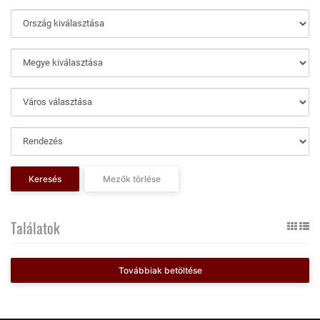
Keresés
Mezők törlése
Találatok
Továbbiak betöltése