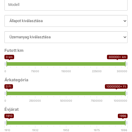
Futott km
0 km
300000+ km
0
75000
150000
225000
300000
Árkategória
0 Ft
10000000+ Ft
0
2500000
5000000
7500000
10000000
Évjárat
1910
1996
1910
1932
1953
1975
1996