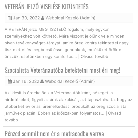
VETERÁN JELZŐ VISELÉSE KITÜNTETÉS
Jan 30, 2022
Weboldal Kezelő (Admin)
A VETERÁN jelző MEGTISZTELŐ fogalom, mely egykor
személyekhez volt köthető. Mára viszont jelölünk vele minden
olyan tevékenységet-tárgyat, amire öreg korára tekintettel nagy
tisztelettel és megbecsüléssel gondolunk, emléküket örökre
őrizzük, esetünkben egy komfortos... |
Olvasd tovább
Szocialista Veteránautóba befektetni most éri meg!
Jan 16, 2022
Weboldal Kezelő (Admin)
Aki kicsit is érdekelődik a Veteránautók iránt, nézegeti a
hirdetéseket, figyeli az árak alakulását, azt tapasztalhatta, hogy az
utóbbi két év óriási áremelkedést produkált az öreg szocialista
járművek piacán. Ebben az időszakban folyamatos... |
Olvasd
tovább
Pénzed semmit nem ér a matracodba varrva