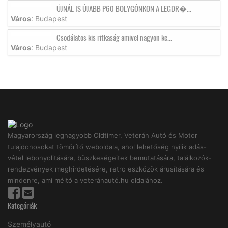
ÚJNÁL IS ÚJABB P60 BOLYGÓNKON A LEGDR�...
Város
: Budapest
Csodálatos kis ritkaság amivel nagyon ke...
Város
: Budapest
Magyarország legnagyobb Oldtimer, Veterán Autó és Motor
tulajdonosokat tömörítő weboldala, ahol lehetőség nyílik adás-
vétel lebonyolitására, büszkeségeitek bemutatására, találkozók-
rendezvények meghirdetésére, retro eszközök árusítására és
mindenre, ami méltó a veteránautó.hu oldalához.
Kategóriák
Személyautó