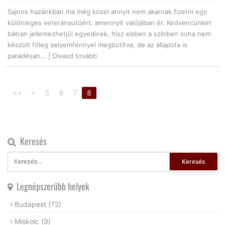
Sajnos hazánkban ma még közel annyit nem akarnak fizetni egy
különleges veteránautóért, amennyit valójában ér. Kedvencünket
bátran jellemezhetjül egyedinek, hisz ebben a színben soha nem
készült főleg selyemfénnyel megbutítva, de az állapota is
parádésan... |
Olvasd tovább
<<
<
5
6
7
8
Keresés
Keresés
Legnépszerűbb helyek
Budapest
(72)
Miskolc
(9)