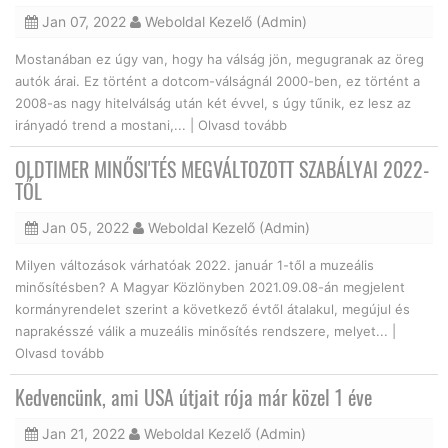
Jan 07, 2022
Weboldal Kezelő (Admin)
Mostanában ez úgy van, hogy ha válság jön, megugranak az öreg
autók árai. Ez történt a dotcom-válságnál 2000-ben, ez történt a
2008-as nagy hitelválság után két évvel, s úgy tűnik, ez lesz az
irányadó trend a mostani,... |
Olvasd tovább
OLDTIMER MINŐSI'TÉS MEGVÁLTOZOTT SZABÁLYAI 2022-
TŐL
Jan 05, 2022
Weboldal Kezelő (Admin)
Milyen változások várhatóak 2022. január 1-től a muzeális
minősítésben? A Magyar Közlönyben 2021.09.08-án megjelent
kormányrendelet szerint a következő évtől átalakul, megújul és
naprakésszé válik a muzeális minősítés rendszere, melyet... |
Olvasd tovább
Kedvencünk, ami USA útjait rója már közel 1 éve
Jan 21, 2022
Weboldal Kezelő (Admin)