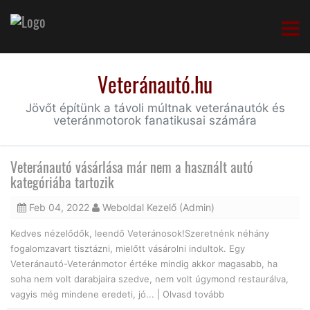
Veteránautó.hu
Jövőt építünk a távoli múltnak veteránautók és
veteránmotorok fanatikusai számára
Veteránautó vásárlása már nem a használt autó
kategóriába tartozik
Feb 04, 2022
Weboldal Kezelő (Admin)
Kedves nézelődők, leendő Veteránosok!Szeretnénk néhány
fogalomzavart tisztázni, mielőtt vásárolni indultok. Egy
Veteránautó-Veteránmotor értéke mindig akkor magasabb, ha
soha nem volt darabjaira szedve, nem volt úgymond restaurálva,
vagyis még mindene eredeti, jó... |
Olvasd tovább