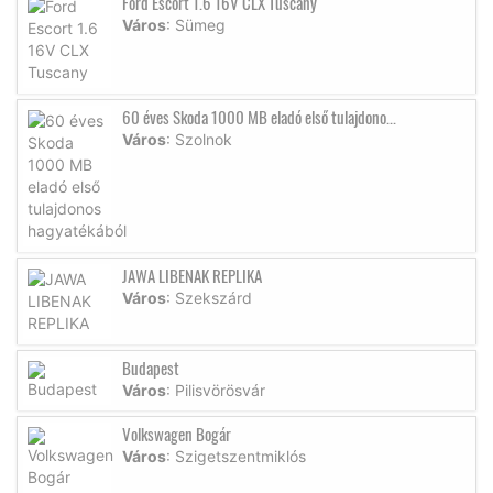
Ford Escort 1.6 16V CLX Tuscany
Város
: Sümeg
60 éves Skoda 1000 MB eladó első tulajdono...
Város
: Szolnok
JAWA LIBENAK REPLIKA
Város
: Szekszárd
Budapest
Város
: Pilisvörösvár
Volkswagen Bogár
Város
: Szigetszentmiklós