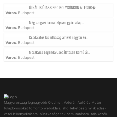
ÚJNÁL IS ÚJABB P60 BOLYGÓNKON A LEGDR�...
Város
: Budapest
Még az igazi forma teljesen gyári állap...
Város
: Budapest
Csodálatos kis ritkaság amivel nagyon ke...
Város
: Budapest
Moszkvics Legenda Csodálatosan Korhű ál...
Város
: Budapest
Magyarország legnagyobb Oldtimer, Veterán Autó és Motor
tulajdonosokat tömörítő weboldala, ahol lehetőség nyílik adás-
vétel lebonyolitására, büszkeségeitek bemutatására, találkozók-