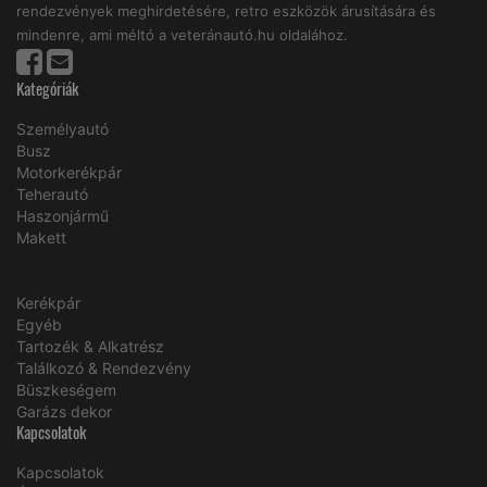
rendezvények meghirdetésére, retro eszközök árusítására és
mindenre, ami méltó a veteránautó.hu oldalához.
Kategóriák
Személyautó
Busz
Motorkerékpár
Teherautó
Haszonjármű
Makett
Kerékpár
Egyéb
Tartozék & Alkatrész
Találkozó & Rendezvény
Büszkeségem
Garázs dekor
Kapcsolatok
Kapcsolatok