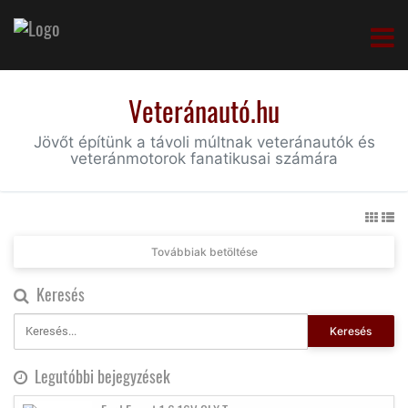
Veteránautó.hu
Jövőt építünk a távoli múltnak veteránautók és
veteránmotorok fanatikusai számára
Továbbiak betöltése
Keresés
Keresés
Legutóbbi bejegyzések