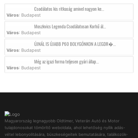
Csodálatos kis ritkaság amivel nagyon ke...
Város
: Budapest
Moszkvics Legenda Csodálatosan Korhű ál...
Város
: Budapest
ÚJNÁL IS ÚJABB P60 BOLYGÓNKON A LEGDR�...
Város
: Budapest
Még az igazi forma teljesen gyári állap...
Város
: Budapest
Magyarország legnagyobb Oldtimer, Veterán Autó és Motor
tulajdonosokat tömörítő weboldala, ahol lehetőség nyílik adás-
vétel lebonyolitására, büszkeségeitek bemutatására, találkozók-