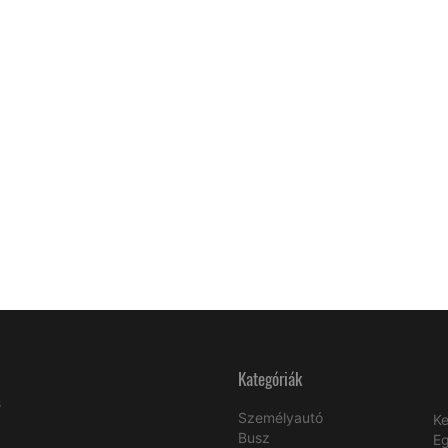
Kategóriák
s
Személyautó
Ke
Busz
E