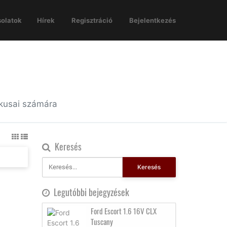
olatok
Hírek
Regisztráció
Bejelentkezés
ikusai számára
Keresés
Keresés
Legutóbbi bejegyzések
Ford Escort 1.6 16V CLX
Tuscany