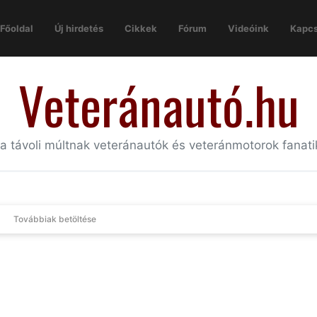
Főoldal
Új hirdetés
Cikkek
Fórum
Videóink
Kapcs
Veteránautó.hu
 a távoli múltnak veteránautók és veteránmotorok fanat
Továbbiak betöltése