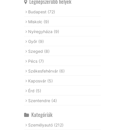
Legnépszerűbb helyek
Budapest
(72)
Miskolc
(9)
Nyíregyháza
(9)
Győr
(9)
Szeged
(8)
Pécs
(7)
Székesfehérvár
(6)
Kaposvár
(5)
Érd
(5)
Szentendre
(4)
Kategóriák
Személyautó
(212)