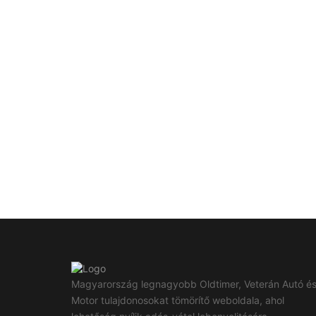
Magyarország legnagyobb Oldtimer, Veterán Autó é
Motor tulajdonosokat tömörítő weboldala, ahol