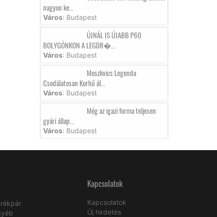
nagyon ke...
Város
: Budapest
ÚJNÁL IS ÚJABB P60
BOLYGÓNKON A LEGDR�...
Város
: Budapest
Moszkvics Legenda
Csodálatosan Korhű ál...
Város
: Budapest
Még az igazi forma teljesen
gyári állap...
Város
: Budapest
Kapcsolatok
Kapcsolatok
rékpár
Új hirdetés
gyéb