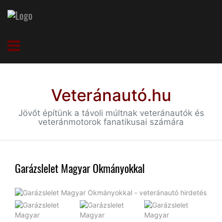
Veteránautó.hu
Jövőt építünk a távoli múltnak veteránautók és
veteránmotorok fanatikusai számára
Garázslelet Magyar Okmányokkal