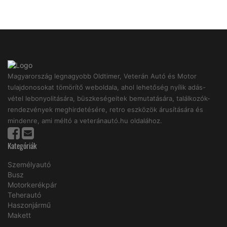
Magyarország legnagyobb Oldtimer, Veterán Autó és Motor
tulajdonosokat tömörítő weboldala, ahol lehetőség nyílik adás-
vétel lebonyolitására, büszkeségeitek bemutatására, találkozók-
rendezvények meghirdetésére, retro eszközök árusítására és
mindenre, ami méltó a veteránautó.hu oldalához.
Kategóriák
Személyautó
Busz
Motorkerékpár
Teherautó
Haszonjármű
Makett