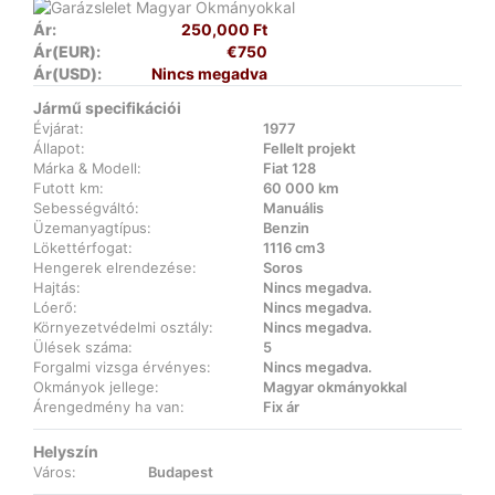
Ár:
250,000 Ft
Ár(EUR):
€750
Ár(USD):
Nincs megadva
Jármű specifikációi
Évjárat:
1977
Állapot:
Fellelt projekt
Márka & Modell:
Fiat 128
Futott km:
60 000 km
Sebességváltó:
Manuális
Üzemanyagtípus:
Benzin
Lökettérfogat:
1116 cm3
Hengerek elrendezése:
Soros
Hajtás:
Nincs megadva.
Lóerő:
Nincs megadva.
Környezetvédelmi osztály:
Nincs megadva.
Ülések száma:
5
Forgalmi vizsga érvényes:
Nincs megadva.
Okmányok jellege:
Magyar okmányokkal
Árengedmény ha van:
Fix ár
Helyszín
Város:
Budapest