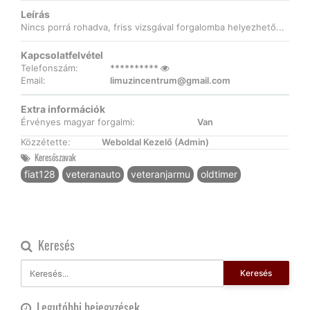
Leírás
Nincs porrá rohadva, friss vizsgával forgalomba helyezhető...
Kapcsolatfelvétel
Telefonszám:
**********
Email:
limuzincentrum@gmail.com
Extra információk
Érvényes magyar forgalmi:
Van
Közzétette:
Weboldal Kezelő (Admin)
Keresőszavak
fiat128
veteranauto
veteranjarmu
oldtimer
Keresés
Keresés
Legutóbbi bejegyzések