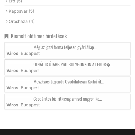
Érd
(5)
Kaposvár
(5)
Orosháza
(4)
Kiemelt oldtimer hirdetések
Még az igazi forma teljesen gyári állap...
Város
: Budapest
ÚJNÁL IS ÚJABB P60 BOLYGÓNKON A LEGDR�...
Város
: Budapest
Moszkvics Legenda Csodálatosan Korhű ál...
Város
: Budapest
Csodálatos kis ritkaság amivel nagyon ke...
Város
: Budapest