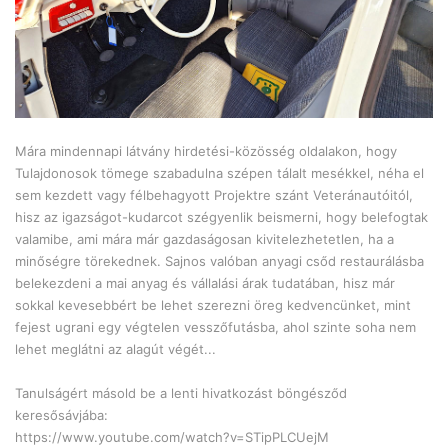
Mára mindennapi látvány hirdetési-közösség oldalakon, hogy
Tulajdonosok tömege szabadulna szépen tálalt mesékkel, néha el
sem kezdett vagy félbehagyott Projektre szánt Veteránautóitól,
hisz az igazságot-kudarcot szégyenlik beismerni, hogy belefogtak
valamibe, ami mára már gazdaságosan kivitelezhetetlen, ha a
minőségre törekednek. Sajnos valóban anyagi csőd restaurálásba
belekezdeni a mai anyag és vállalási árak tudatában, hisz már
sokkal kevesebbért be lehet szerezni öreg kedvencünket, mint
fejest ugrani egy végtelen vesszőfutásba, ahol szinte soha nem
lehet meglátni az alagút végét...
Tanulságért másold be a lenti hivatkozást böngésződ
keresősávjába:
https://www.youtube.com/watch?v=STipPLCUejM