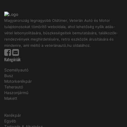
Magyarország legnagyobb Oldtimer, Veterán Autó és Motor
tulajdonosokat tömörítő weboldala, ahol lehetőség nyílik adás-
vétel lebonyolitására, büszkeségeitek bemutatására, találkozók-
rendezvények meghirdetésére, retro eszközök árusítására és
mindenre, ami méltó a veteránautó.hu oldalához.
Kategóriák
Személyautó
Busz
Motorkerékpár
Teherautó
Haszonjármű
Makett
Kerékpár
Egyéb
Tartozék & Alkatrész