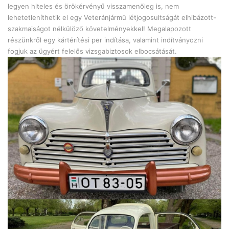
legyen hiteles és örökérvényű visszamenőleg is, nem
lehetetleníthetik el egy Veteránjármű létjogosultságát elhibázott-
szakmaiságot nélkülöző követelményekkel! Megalapozott
részünkről egy kártérítési per indítása, valamint indítványozni
fogjuk az ügyért felelős vizsgabiztosok elbocsátását.