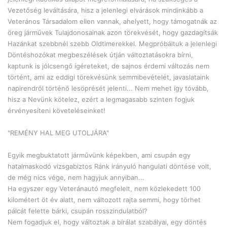
Vezetőség leváltására, hisz a jelenlegi elvárások mindinkább a
Veterános Társadalom ellen vannak, ahelyett, hogy támogatnák az
öreg járművek Tulajdonosainak azon törekvését, hogy gazdagítsák
Hazánkat szebbnél szebb Oldtimerekkel. Megpróbáltuk a jelenlegi
Döntéshozókat megbeszélések útján változtatásokra bírni,
kaptunk is jólcsengő ígéreteket, de sajnos érdemi változás nem
történt, ami az eddigi törekvésünk semmibevételét, javaslataink
napirendről történő lesöprését jelenti... Nem mehet így tóvább,
hisz a Nevünk kötelez, ezért a legmagasabb szinten fogjuk
érvényesíteni követeléseinket!
"REMÉNY HAL MEG UTOLJÁRA"
Egyik megbuktatott járművünk képekben, ami csupán egy
hatalmaskodó vizsgabiztos Ránk irányuló hangulati döntése volt,
de még nics vége, nem hagyjuk annyiban...
Ha egyszer egy Veteránautó megfelelt, nem közlekedett 100
kilométert öt év alatt, nem változott rajta semmi, hogy törhet
pálcát felette bárki, csupán rosszindulatból?
Nem fogadjuk el, hogy változtak a bírálat szabályai, egy döntés