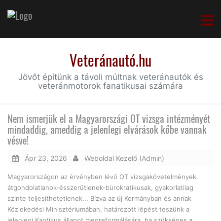
Veteránautó.hu
Jövőt építünk a távoli múltnak veteránautók és
veteránmotorok fanatikusai számára
Nem ismerjük el a Magyarországi OT vizsga intézményét
mindaddig, ameddig a jelenlegi elvárások kőbe vannak
vésve!
Ápr 23, 2026
Weboldal Kezelő (Admin)
Magyarországon az érvényben lévő OT vizsgakövetelmények
átgondolatlanok-ésszerűtlenek-bürokratikusak, gyakorlatilag
szinte teljesíthetetlenek... Bízva az új Kormányban és annak
Közlekedési Minisztériumában, határozott lépést teszünk a
jelenlegi Kaotikus állapot megreformálására, ha szükséges a