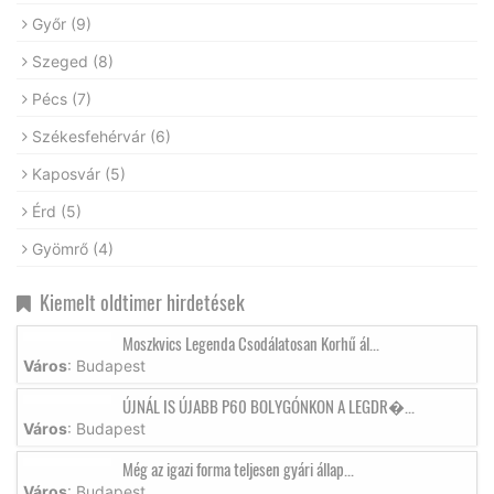
Győr
(9)
Szeged
(8)
Pécs
(7)
Székesfehérvár
(6)
Kaposvár
(5)
Érd
(5)
Gyömrő
(4)
Kiemelt oldtimer hirdetések
Moszkvics Legenda Csodálatosan Korhű ál...
Város
: Budapest
ÚJNÁL IS ÚJABB P60 BOLYGÓNKON A LEGDR�...
Város
: Budapest
Még az igazi forma teljesen gyári állap...
Város
: Budapest