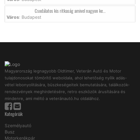
Csodálatos kis ritkaság amivel nagyon ke...
Város
: Budapest
Magyarország legnagyobb Oldtimer, Veterán Autó és Motor
tulajdonosokat tömörítő weboldala, ahol lehetőség nyílik adás-
vétel lebonyolitására, büszkeségeitek bemutatására, találkozók-
rendezvények meghirdetésére, retro eszközök árusítására és
mindenre, ami méltó a veteránautó.hu oldalához.
Kategóriák
Személyautó
Busz
Motorkerékpár