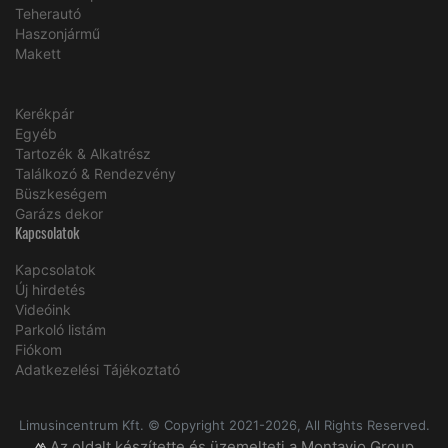
Teherautó
Haszonjármű
Makett
Kerékpár
Egyéb
Tartozék & Alkatrész
Találkozó & Rendezvény
Büszkeségem
Garázs dekor
Kapcsolatok
Kapcsolatok
Új hirdetés
Videóink
Parkoló listám
Fiókom
Adatkezelési Tájékoztató
Limusincentrum Kft. © Copyright 2021-2026, All Rights Reserved.
Az oldalt készítette és üzemelteti a Montavio Group.