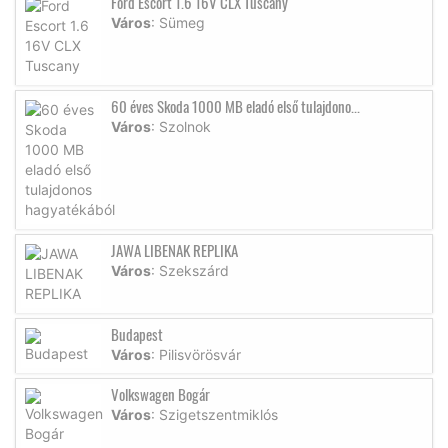
Ford Escort 1.6 16V CLX Tuscany
Város
: Sümeg
60 éves Skoda 1000 MB eladó első tulajdono...
Város
: Szolnok
JAWA LIBENAK REPLIKA
Város
: Szekszárd
Budapest
Város
: Pilisvörösvár
Volkswagen Bogár
Város
: Szigetszentmiklós