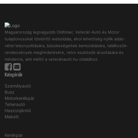
Magyarország legnagyobb Oldtimer, Veterán Autó és Motor
tulajdonosokat tömörítő weboldala, ahol lehetőség nyílik adás-
vétel lebonyolitására, büszkeségeitek bemutatására, találkozók-
rendezvények meghirdetésére, retro eszközök árusítására és
mindenre, ami méltó a veteránautó.hu oldalához.
Kategóriák
Személyautó
Busz
Motorkerékpár
Teherautó
Haszonjármű
Makett
Kerékpár