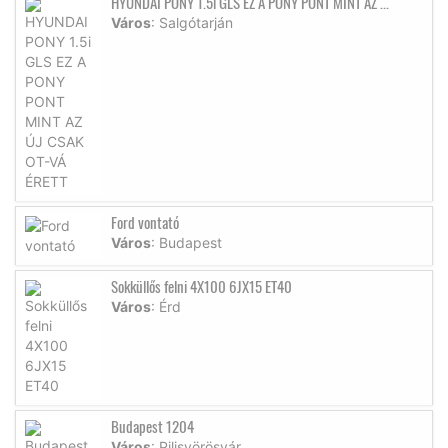
HYUNDAI PONY 1.5i GLS EZ A PONY PONT MINT AZ ...
Város
: Salgótarján
Ford vontató
Város
: Budapest
Sokküllős felni 4X100 6JX15 ET40
Város
: Érd
Budapest 1204
Város
: Pilisvörösvár