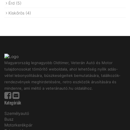
Érd
(5)
Kiskőrös
(4)
Magyarország legnagyobb Oldtimer, Veterán Autó és Motor
tulajdonosokat tömörítő weboldala, ahol lehetőség nyílik adás-
vétel lebonyolitására, büszkeségeitek bemutatására, találkozók-
rendezvények meghirdetésére, retro eszközök árusítására és
mindenre, ami méltó a veteránautó.hu oldalához.
Kategóriák
Személyautó
Busz
Motorkerékpár