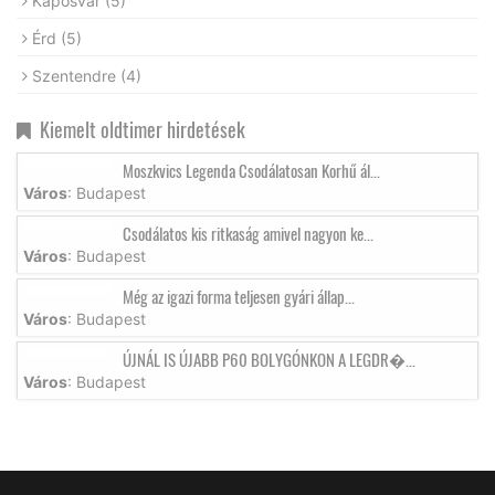
Kaposvár
(5)
Érd
(5)
Szentendre
(4)
Kiemelt oldtimer hirdetések
Moszkvics Legenda Csodálatosan Korhű ál...
Város
: Budapest
Csodálatos kis ritkaság amivel nagyon ke...
Város
: Budapest
Még az igazi forma teljesen gyári állap...
Város
: Budapest
ÚJNÁL IS ÚJABB P60 BOLYGÓNKON A LEGDR�...
Város
: Budapest