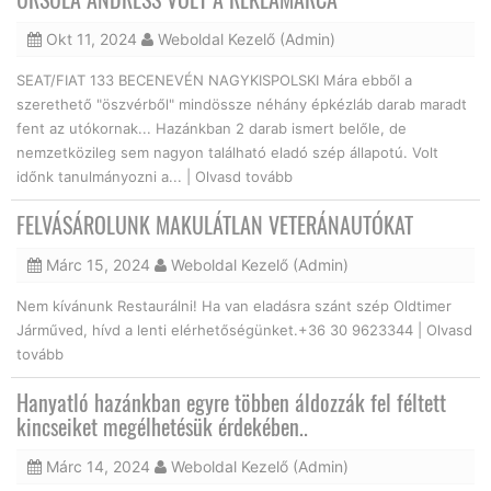
Okt 11, 2024
Weboldal Kezelő (Admin)
SEAT/FIAT 133 BECENEVÉN NAGYKISPOLSKI Mára ebből a
szerethető "öszvérből" mindössze néhány épkézláb darab maradt
fent az utókornak... Hazánkban 2 darab ismert belőle, de
nemzetközileg sem nagyon található eladó szép állapotú. Volt
időnk tanulmányozni a... |
Olvasd tovább
FELVÁSÁROLUNK MAKULÁTLAN VETERÁNAUTÓKAT
Márc 15, 2024
Weboldal Kezelő (Admin)
Nem kívánunk Restaurálni! Ha van eladásra szánt szép Oldtimer
Járműved, hívd a lenti elérhetőségünket.+36 30 9623344 |
Olvasd
tovább
Hanyatló hazánkban egyre többen áldozzák fel féltett
kincseiket megélhetésük érdekében..
Márc 14, 2024
Weboldal Kezelő (Admin)