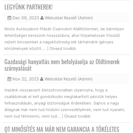
LEGYÜNK PARTNEREK!
Dec 09, 2023
Weboldal Kezelő (Admin)
Nívós Autószalont-Plázát-Csarnokot-Kiállítótermet, de bármilyen
lehetőséget keresünk hosszútávra, ahol folyamatosan frissülő
rejtett kincseinket a nagyközönség elé tárhatnánk igényes
körülmények között.... |
Olvasd tovább
Gazdasági hanyatlás nem befolyásolja az Oldtimerek
szárnyalását
Nov 22, 2023
Weboldal Kezelő (Admin)
Hazánk visszaesett életszínvonalban olyannyira, hogy a
családoknak el kell gondolkodni megtakarított pénzük helyes
felhasználásán, anyagi biztonságuk érdekében. Sajnos a nagy
átlagnak már nem tud hódolni szenvedélyének, nem tud nyaralni,
nem tud félretenni, nem tud... |
Olvasd tovább
OT MINŐSÍTÉS MA MÁR NEM GARANCIA A TÖKÉLETES