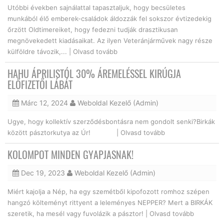
Utóbbi években sajnálattal tapasztaljuk, hogy becsületes
munkából élő emberek-családok áldozzák fel sokszor évtizedekig
őrzött Oldtimereiket, hogy fedezni tudják drasztikusan
megnövekedett kiadásaikat. Az ilyen Veteránjárművek nagy része
külföldre távozik,... |
Olvasd tovább
HAHU ÁPRILISTÓL 30% ÁREMELÉSSEL KIRÚGJA
ELŐFIZETŐI LÁBÁT
Márc 12, 2024
Weboldal Kezelő (Admin)
Ugye, hogy kollektív szerződésbontásra nem gondolt senki?Birkák
között pásztorkutya az Úr! |
Olvasd tovább
KOLOMPOT MINDEN GYAPJASNAK!
Dec 19, 2023
Weboldal Kezelő (Admin)
Miért kajolja a Nép, ha egy szemétből kipofozott romhoz szépen
hangzó költeményt rittyent a leleményes NEPPER? Mert a BIRKÁK
szeretik, ha mesél vagy fuvolázik a pásztor! |
Olvasd tovább