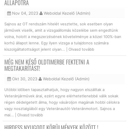
ÁLLAPOTRA
Nov 04, 2023
Weboldal Kezelő (Admin)
Sajnos az OT rendszám hitelét vesztette, sok esetben olyan
járművek viselik, amit a vizsgaállomás közelébe sem engedtünk
volna, holott a megszerzésének követelménye a közel 100%-ban
korhű állapot lenne. Egy ilyen vizsga a tulajdonos számára
kiszolgáltatottságot jelent olyan... |
Olvasd tovább
MÉG NEM KÉSŐ OLDTIMERBE FEKTETNI A
MEGTAKARÍTÁST!
Okt 30, 2023
Weboldal Kezelő (Admin)
Utóbbi időben tapasztalhatjuk, hogy nagyon elszálltak a
Veteránjárművek árai, ezért egyre elérhetetlenebbé válik sokak
régen dédelgetett álma, hogy vásároljon magának hobbi célokra
vagy nosztalgiából egy Veteránautót-Veteránmotort. Sajnos a
mai... |
Olvasd tovább
HIRDESS NYUGODT KÖRÜLMÉNYEK KÖZÖTT !