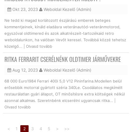
Okt 23, 2023
Weboldal Kezelő (Admin)
Ne tedd ki magad korlátozott észjárású emberek beteges
kommentjeinek, kínáld eladásra veteránautód-veteránmotorod,
egyszóval oldtimered és azok alkatrészeit-tartozékaid retro
weboldalunkon, ha valóban Vevőt keresel. Továbbá közzé tehetsz
közelgő... |
Olvasd tovább
RITKA FERRARIT CSERÉLNÉNK OLDTIMER JÁRMŰVEKRE
Aug 12, 2023
Weboldal Kezelő (Admin)
68 000 Euro1984 Ferrari 400i 5,0 V12 Pininfarina.Modellen belül
erősebbik motorral gyártott széria 340Le. Csodálatos megkímélt
restaurálatlan gyári állapot, OT minősítésre extra költségek nélkül
azonnal alkalmas. Szeretnbénk elcserélni ugyancsak ritka... |
Olvasd tovább
<
1
2
3
4
5
>
>>