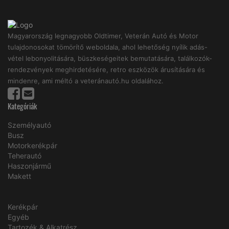
Magyarország legnagyobb Oldtimer, Veterán Autó és Motor
tulajdonosokat tömörítő weboldala, ahol lehetőség nyílik adás-
vétel lebonyolitására, büszkeségeitek bemutatására, találkozók-
rendezvények meghirdetésére, retro eszközök árusítására és
mindenre, ami méltó a veteránautó.hu oldalához.
Kategóriák
Személyautó
Busz
Motorkerékpár
Teherautó
Haszonjármű
Makett
Kerékpár
Egyéb
Tartozék & Alkatrész