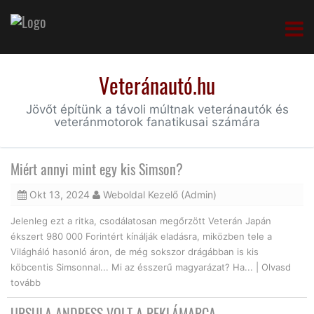
Veteránautó.hu
Jövőt építünk a távoli múltnak veteránautók és
veteránmotorok fanatikusai számára
Miért annyi mint egy kis Simson?
Okt 13, 2024
Weboldal Kezelő (Admin)
Jelenleg ezt a ritka, csodálatosan megőrzött Veterán Japán
ékszert 980 000 Forintért kínálják eladásra, miközben tele a
Világháló hasonló áron, de még sokszor drágábban is kis
köbcentis Simsonnal... Mi az ésszerű magyarázat? Ha... |
Olvasd
tovább
URSULA ANDRESS VOLT A REKLÁMARCA