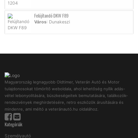
Felújítandó DKW F89
Város
: Dunakeszi
Magyarország legnagyobb Oldtimer, Veterán Autó és Motor
tulajdonosokat tömörítő weboldala, ahol lehetőség nyílik adás-
vétel lebonyolitására, büszkeségeitek bemutatására, találkozók-
rendezvények meghirdetésére, retro eszközök árusítására és
mindenre, ami méltó a veteránautó.hu oldalához.
Kategóriák
Személyautó