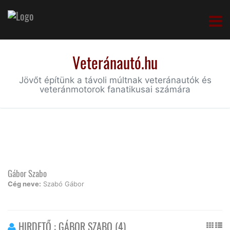
Veteránautó.hu
Jövőt építünk a távoli múltnak veteránautók és
veteránmotorok fanatikusai számára
Gábor Szabo
Cég neve:
Szabó Gábor
HIRDETŐ : GÁBOR SZABO (4)