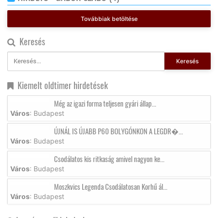
Továbbiak betöltése
Keresés
Keresés
Kiemelt oldtimer hirdetések
Még az igazi forma teljesen gyári állap...
Város
: Budapest
ÚJNÁL IS ÚJABB P60 BOLYGÓNKON A LEGDR�...
Város
: Budapest
Csodálatos kis ritkaság amivel nagyon ke...
Város
: Budapest
Moszkvics Legenda Csodálatosan Korhű ál...
Város
: Budapest